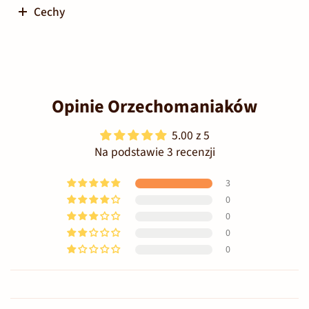
Cechy
Opinie Orzechomaniaków
5.00 z 5
Na podstawie 3 recenzji
3
0
0
0
0
Sort by