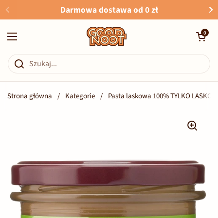
Przejdź do zawartości
Darmowa dostawa od 0 zł
Otwórz kosz
0
Otwórz menu
Strona główna
/
Kategorie
/
Pasta laskowa 100% TYLKO LASKOW