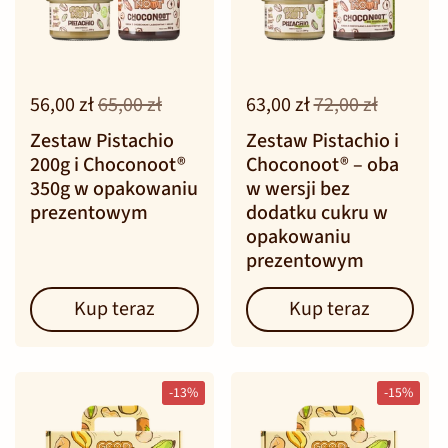
56,00 zł
65,00 zł
63,00 zł
72,00 zł
Zestaw Pistachio
Zestaw Pistachio i
200g i Choconoot®
Choconoot® – oba
350g w opakowaniu
w wersji bez
prezentowym
dodatku cukru w
opakowaniu
prezentowym
Kup teraz
Kup teraz
-13%
-15%