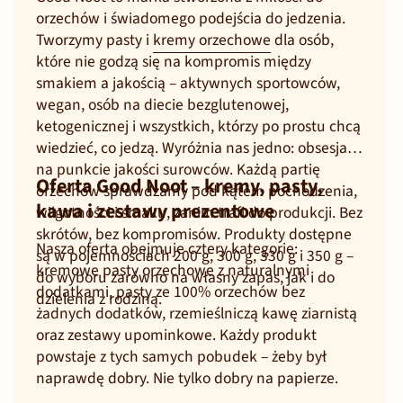
orzechów i świadomego podejścia do jedzenia.
Tworzymy pasty i
kremy orzechowe
dla osób,
które nie godzą się na kompromis między
smakiem a jakością – aktywnych sportowców,
wegan, osób na diecie bezglutenowej,
ketogenicznej i wszystkich, którzy po prostu chcą
wiedzieć, co jedzą. Wyróżnia nas jedno: obsesja
na punkcie jakości surowców. Każdą partię
Oferta Good Noot – kremy, pasty,
orzechów sprawdzamy pod kątem pochodzenia,
kawa i zestawy prezentowe
wilgotności i smaku, zanim trafi do produkcji. Bez
skrótów, bez kompromisów. Produkty dostępne
Nasza oferta obejmuje cztery kategorie:
są w pojemnościach 200 g, 300 g, 330 g i 350 g –
kremowe pasty orzechowe z naturalnymi
do wyboru zarówno na własny zapas, jak i do
dodatkami, pasty ze 100% orzechów bez
dzielenia z rodziną.
żadnych dodatków, rzemieślniczą kawę ziarnistą
oraz zestawy upominkowe. Każdy produkt
powstaje z tych samych pobudek – żeby był
naprawdę dobry. Nie tylko dobry na papierze.