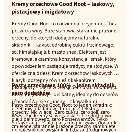
Kremy orzechowe Good Noot – laskowy,
pistacjowy i migdałowy
Kremy Good Noot to codzienna przyjemność bez
poczucia winy. Bazę stanowią starannie prażone
orzechy, do których dodajemy naturalne
składniki – kakao, odrobinę cukru trzcinowego,
sól himalajską lub masło shea. Efektem jest
kremowa, aksamitna konsystencja i smak, który
z powodzeniem zastępuje tradycyjne słodycze. W
ofercie znajdziesz: Krem z orzechów laskowych –
klasyk, dostępny również z kakaoKrem
Pasty orzechowe 100% – jeden składnik,
pistacjowy – także w wersji bez cukru dodanego.
zero dodatków
Krem migdałowy – delikatny, idealny do deserów
i śniadańWersje crunchy – z kawałkami
Pasty orzechowe
Good Noot to jeden składnik:
orzechów, dla fanów chrupiącej tekstury.
orzechy. Nic więcej. Zero cukru, zero soli, zero
Wszystkie kremy są wegańskie i bezglutenowe.
oleju palmowego, zero konserwantów. Tylko
Sprawdzają się jako pasta do pieczywa, dodatek
zmielone, starannie prażone orzechy zamknięte
do naleśników, owsianki lub baza do domowych