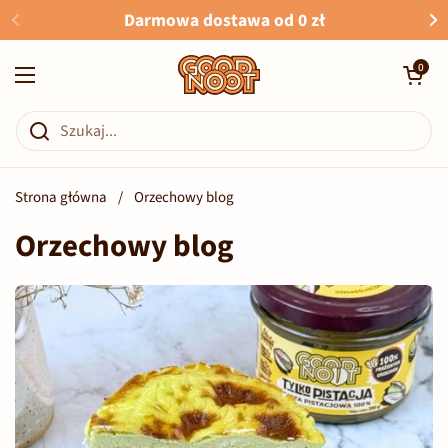
Przejdź do zawartości
Darmowa dostawa od 0 zł
Otwórz kosz
0
Otwórz menu
Strona główna
/
Orzechowy blog
Orzechowy blog