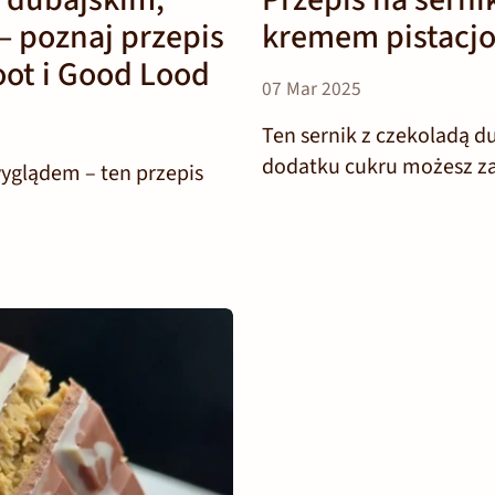
 – poznaj przepis
kremem pistacj
ot i Good Lood
07 Mar 2025
Ten sernik z czekoladą du
dodatku cukru możesz za
wyglądem – ten przepis