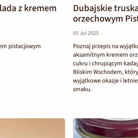
olada z kremem
Dubajskie trusk
orzechowym Pist
05 Jul 2025
mem pistacjowym
Poznaj przepis na wyjątk
aksamitnym kremem orz
cukru i chrupiącym kaday
Bliskim Wschodem, który 
wyjątkowe okazje i letni
smaku.