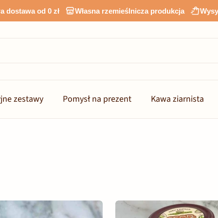
 dostawa od 0 zł
Własna rzemieślnicza produkcja
Wysy
jne zestawy
Pomysł na prezent
Kawa ziarnista