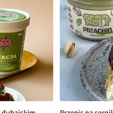
u dubajskim,
Przepis na serni