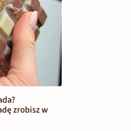
ada?
adę zrobisz w