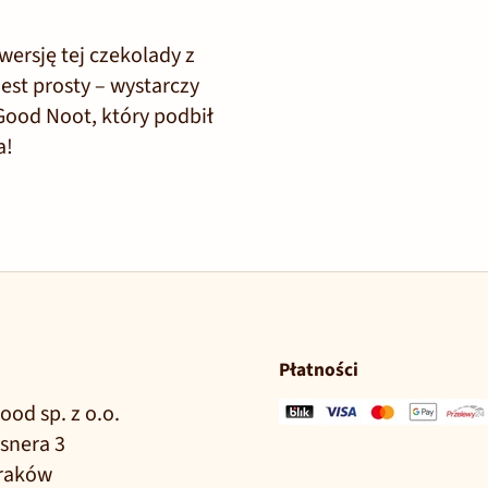
ersję tej czekolady z
est prosty – wystarczy
 Good Noot, który podbił
da!
Płatności
ood sp. z o.o.
lsnera 3
Kraków