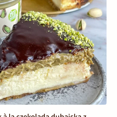
k à la czekolada dubajska z