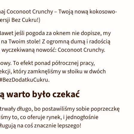
znaj Coconoot Crunchy – Twoją nową kokosowo-
rsji Bez Cukru!)
Nawet jeśli pogoda za oknem nie dopisze, my
 na Twoim stole! Z ogromną dumą i radością
ą wyczekiwaną nowość:
Coconoot Crunchy
.
sowy. To efekt ponad półrocznej pracy,
ekcji, który zamknęliśmy w słoiku w dwóch
#BezDodatkuCukru
.
ą warto było czekać
trwały długo, bo postawiliśmy sobie poprzeczkę
my to, co oferuje rynek, i jednogłośnie
ługują na coś znacznie lepszego!