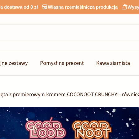
 dostawa od 0 zł
Własna rzemieślnicza produkcja
Wysy
jne zestawy
Pomysł na prezent
Kawa ziarnista
więta z premierowym kremem COCONOOT CRUNCHY – również