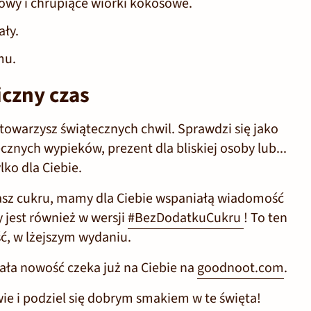
wy i chrupiące wiórki kokosowe.
ły.
mu.
czny czas
towarzysz świątecznych chwil. Sprawdzi się jako
znych wypieków, prezent dla bliskiej osoby lub...
ko dla Ciebie.
nikasz cukru, mamy dla Ciebie wspaniałą wiadomość
jest również w wersji
#BezDodatkuCukru
!
To ten
ć, w lżejszym wydaniu.
iała nowość czeka już na Ciebie na
goodnoot.com
.
ie i podziel się dobrym smakiem w te święta!