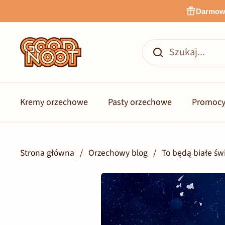
Przejdź do zawartości
Darmowa
Kremy orzechowe
Pasty orzechowe
Promocy
Strona główna
/
Orzechowy blog
/
To będą białe ś