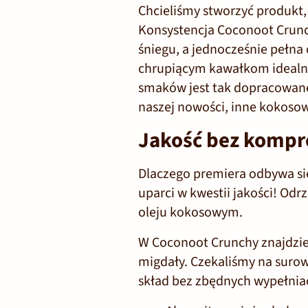
Chcieliśmy stworzyć produkt, 
Konsystencja Coconoot Crunc
śniegu
, a jednocześnie pełna
chrupiącym kawałkom idealn
smaków jest tak dopracowan
naszej nowości, inne kokosow
Jakość bez komp
Dlaczego premiera odbywa się
uparci w kwestii jakości! Odr
oleju kokosowym.
W Coconoot Crunchy znajdzi
migdały
. Czekaliśmy na surow
skład bez zbędnych wypełniac