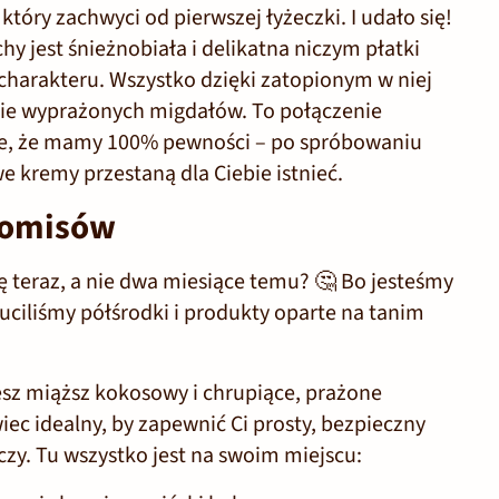
który zachwyci od pierwszej łyżeczki. I udało się!
hy jest
śnieżnobiała i delikatna niczym płatki
 charakteru. Wszystko dzięki zatopionym w niej
ie wyprażonych migdałów. To połączenie
e, że mamy 100% pewności – po spróbowaniu
e kremy przestaną dla Ciebie istnieć.
romisów
 teraz, a nie dwa miesiące temu? 🤔 Bo jesteśmy
zuciliśmy półśrodki i produkty oparte na tanim
esz
miąższ kokosowy i chrupiące, prażone
iec idealny, by zapewnić Ci prosty, bezpieczny
zy. Tu wszystko jest na swoim miejscu: