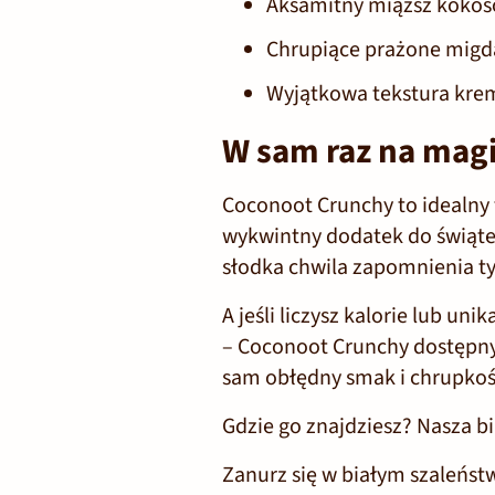
Aksamitny miąższ kokoso
Chrupiące prażone migda
Wyjątkowa tekstura kre
W sam raz na magi
Coconoot Crunchy to idealny 
wykwintny dodatek do świątec
słodka chwila zapomnienia tyl
A jeśli liczysz kalorie lub u
–
Coconoot Crunchy dostępny 
sam obłędny smak i chrupkoś
Gdzie go znajdziesz? Nasza b
Zanurz się w białym szaleństw