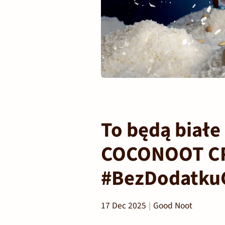
To będą biał
COCONOOT CR
#BezDodatku
17 Dec 2025
Good Noot