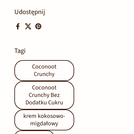
Udostępnij
Facebook
X (Twitter)
Pinterest
Tagi
Coconoot
Crunchy
Coconoot
Crunchy Bez
Dodatku Cukru
krem kokosowo-
migdałowy