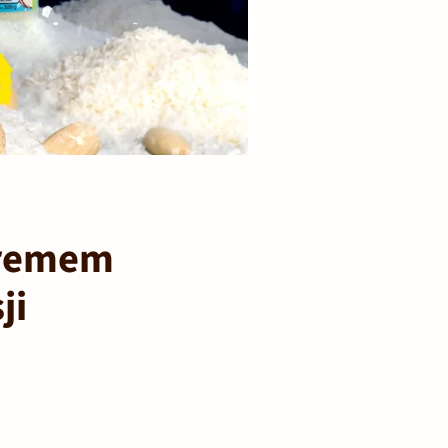
kremem
ji