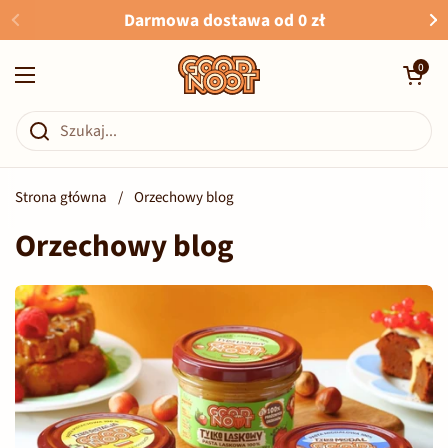
Przejdź do zawartości
Darmowa dostawa od 0 zł
Otwórz kosz
0
Otwórz menu
Strona główna
/
Orzechowy blog
Orzechowy blog