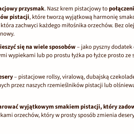
tacjowy przysmak
.
Nasz krem pistacjowy to
połączen
ów pistacji
, które tworzą wyjątkową harmonię smakó
, która zachwyci każdego miłośnika orzechów.
Bez ole
enowy.
ieszyć się na wiele sposobów
– jako pyszny dodatek
mi wypiekami lub po prostu łyżka po łyżce prosto ze s
esery
– pistacjowe rollsy, viralową, dubajską czekola
ch przez naszych rzemieślników pistacji lub olśnie
czarować wyjątkowym smakiem pistacji, który zad
łkami orzechów, który w prosty sposób zmienia deser