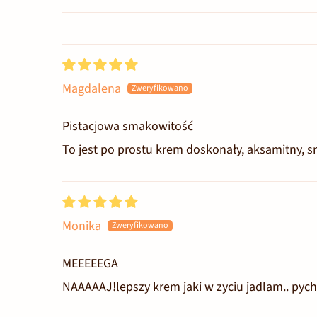
Sort by
Magdalena
Pistacjowa smakowitość
To jest po prostu krem doskonały, aksamitny, sm
Monika
MEEEEEGA
NAAAAAJ!lepszy krem jaki w zyciu jadlam.. pych