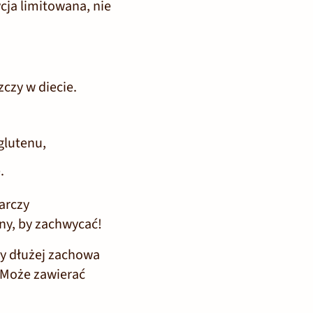
cja limitowana
, nie
czy w diecie.
 glutenu,
e.
arczy
ny, by zachwycać!
y dłużej zachowa
. Może zawierać