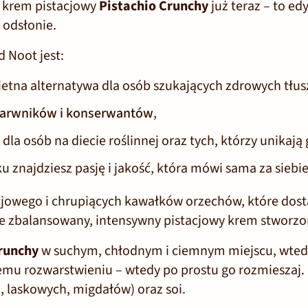
y krem pistacjowy
Pistachio Crunchy
już teraz – to
edy
 odsłonie.
 Noot jest:
ietna alternatywa dla osób szukających zdrowych tłusz
barwników i konserwantów
,
dla osób na diecie roślinnej oraz tych, którzy unikają
u znajdziesz pasję i jakość, która mówi sama za siebi
jowego i chrupiących kawałków orzechów, które dost
 zbalansowany, intensywny pistacjowy krem stworzo
Crunchy
w suchym, chłodnym i ciemnym miejscu, wted
lnemu rozwarstwieniu – wtedy po prostu go rozmieszaj
, laskowych, migdałów) oraz soi.