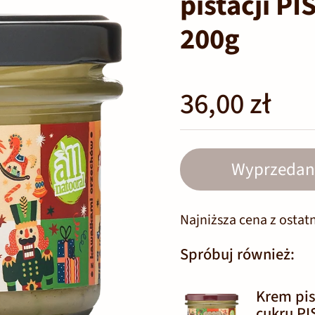
pistacji 
200g
36,00 zł
Wyprzedan
Najniższa cena z ostatn
Spróbuj również:
Krem pis
cukru P