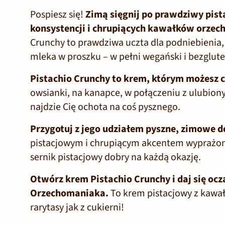
Pospiesz się!
Zimą sięgnij po prawdziwy pis
konsystencji i chrupiących kawałków orzech
Crunchy to prawdziwa uczta dla podniebienia
mleka w proszku – w pełni wegański i bezglut
Pistachio Crunchy to krem, którym możesz c
owsianki, na kanapce, w połączeniu z ulubiony
najdzie Cię ochota na coś pysznego.
Przygotuj z jego udziałem pyszne, zimowe d
pistacjowym i chrupiącym akcentem wyprażony
sernik pistacjowy dobry na każdą okazję.
Otwórz krem Pistachio Crunchy i daj się o
Orzechomaniaka.
To krem pistacjowy z kawa
rarytasy jak z cukierni!