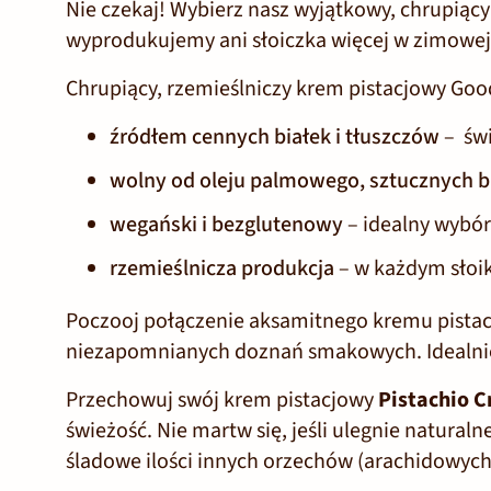
Nie czekaj! Wybierz nasz wyjątkowy, chrupiąc
wyprodukujemy ani słoiczka więcej w zimowej
Chrupiący, rzemieślniczy krem pistacjowy Good
źródłem cennych białek i tłuszczów
–
św
wolny od oleju palmowego, sztucznych 
wegański i bezglutenowy
–
idealny wybór 
rzemieślnicza produkcja
– w każdym słoik
Poczooj połączenie aksamitnego kremu pistac
niezapomnianych doznań smakowych. Idealnie
Przechowuj swój krem pistacjowy
Pistachio 
świeżość. Nie martw się, jeśli ulegnie natura
śladowe ilości innych orzechów (arachidowych