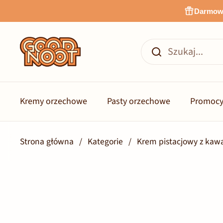
Przejdź do zawartości
Darmowa
Kremy orzechowe
Pasty orzechowe
Promocy
Strona główna
/
Kategorie
/
Krem pistacjowy z kaw