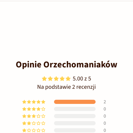
Opinie Orzechomaniaków
5.00 z 5
Na podstawie 2 recenzji
2
0
0
0
0