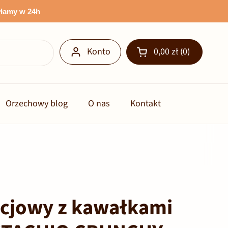
łamy w 24h
Konto
0,00 zł
0
Otwórz koszyk
Orzechowy blog
O nas
Kontakt
acjowy z kawałkami