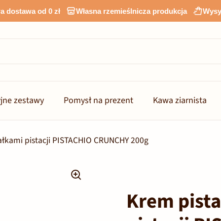
 dostawa od 0 zł
Własna rzemieślnicza produkcja
Wysy
jne zestawy
Pomysł na prezent
Kawa ziarnista
ałkami pistacji PISTACHIO CRUNCHY 200g
Krem pist