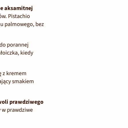
ie aksamitnej
w. Pistachio
ju palmowego, bez
 do porannej
łoiczka, kiedy
dę z kremem
wający smakiem
owoli prawdziwego
y w prawdziwe