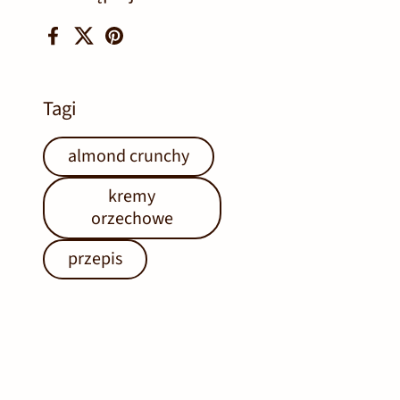
Facebook
X (Twitter)
Pinterest
Tagi
almond crunchy
kremy
orzechowe
przepis