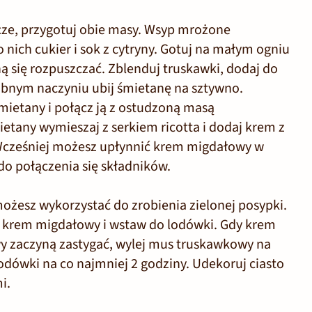
iecze, przygotuj obie masy. Wsyp mrożone
 nich cukier i sok z cytryny. Gotuj na małym ogniu
 się rozpuszczać. Zblenduj truskawki, dodaj do
sobnym naczyniu ubij śmietanę na sztywno.
śmietany i połącz ją z ostudzoną masą
etany wymieszaj z serkiem ricotta i dodaj krem z
cześniej możesz upłynnić krem migdałowy w
 do połączenia się składników.
ożesz wykorzystać do zrobienia zielonej posypki.
j krem migdałowy i wstaw do lodówki. Gdy krem
 zaczyną zastygać, wylej mus truskawkowy na
dówki na co najmniej 2 godziny. Udekoruj ciasto
i.