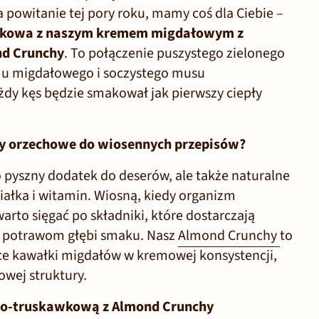
 powitanie tej pory roku, mamy coś dla Ciebie –
wkowa z naszym kremem migdałowym z
d Crunchy
. To połączenie puszystego zielonego
mu migdałowego i soczystego musu
dy kęs będzie smakował jak pierwszy ciepły
y orzechowe do wiosennych przepisów?
 pyszny dodatek do deserów, ale także naturalne
iałka i witamin. Wiosną, kiedy organizm
warto sięgać po składniki, które dostarczają
ą potrawom głębi smaku. Nasz
Almond Crunchy
to
ce kawałki migdałów w kremowej konsystencji,
wej struktury.
wo-truskawkową z Almond Crunchy