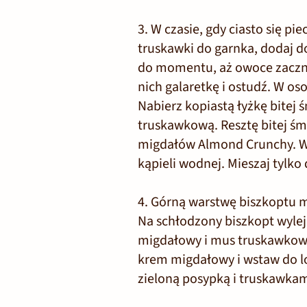
3. W czasie, gdy ciasto się p
truskawki do garnka, dodaj do
do momentu, aż owoce zaczną
nich galaretkę i ostudź. W o
Nabierz kopiastą łyżkę bitej 
truskawkową. Resztę bitej śmi
migdałów Almond Crunchy. W
kąpieli wodnej. Mieszaj tylko
4. Górną warstwę biszkoptu m
Na schłodzony biszkopt wyle
migdałowy i mus truskawkowy
krem migdałowy i wstaw do lo
zieloną posypką i truskawkam