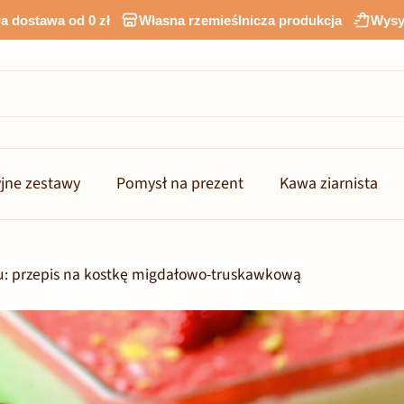
 dostawa od 0 zł
Własna rzemieślnicza produkcja
Wysy
jne zestawy
Pomysł na prezent
Kawa ziarnista
zu: przepis na kostkę migdałowo-truskawkową