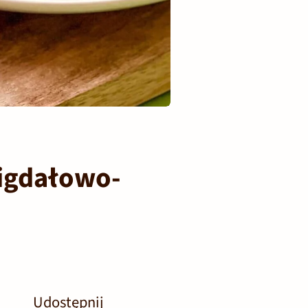
migdałowo-
Udostępnij