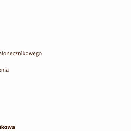
 słonecznikowego
enia
nkowa