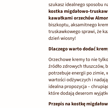
szukasz idealnego sposobu na
kostka migdałowo-truska
kawałkami orzechów Almon
biszkoptu, aksamitnego kre
truskawkowego sprawi, że każ
dzień wiosny!
Dlaczego warto dodać krem
Orzechowe kremy to nie tylko
źródło zdrowych tłuszczów, b
potrzebuje energii po zimie, 
wartości odżywczych i nadaj
idealna propozycja – chrupią
które dodają deserom wyjątko
Przepis na kostkę migdało