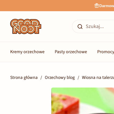
Przejdź do zawartości
Darmowa
Kremy orzechowe
Pasty orzechowe
Promocy
Strona główna
/
Orzechowy blog
/
Wiosna na taler