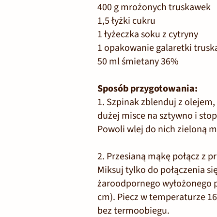
400 g mrożonych truskawek
1,5 łyżki cukru
1 łyżeczka soku z cytryny
1 opakowanie galaretki trus
50 ml śmietany 36%
Sposób przygotowania:
1. Szpinak zblenduj z olejem,
dużej misce na sztywno i stop
Powoli wlej do nich zieloną m
2. Przesianą mąkę połącz z pr
Miksuj tylko do połączenia si
żaroodpornego wyłożonego pa
cm). Piecz w temperaturze 16
bez termoobiegu.