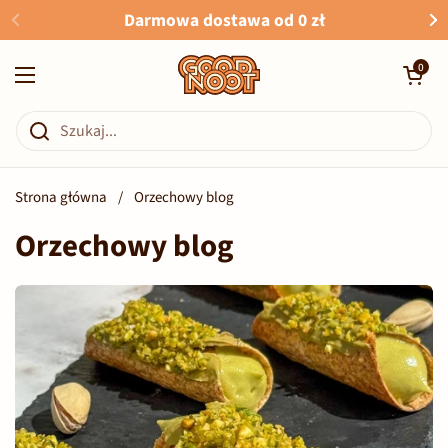
Przejdź do zawartości
Darmowa dostawa od 0 zł
Otwórz kosz
0
Otwórz menu
Strona główna
/
Orzechowy blog
Orzechowy blog