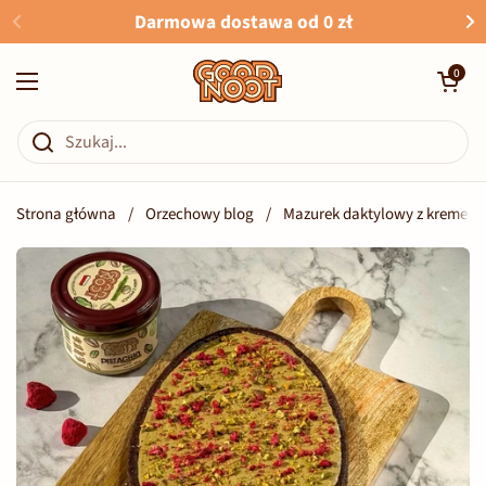
Przejdź do zawartości
Darmowa dostawa od 0 zł
Otwórz kosz
0
Otwórz menu
Strona główna
/
Orzechowy blog
/
Mazurek daktylowy z kremem p