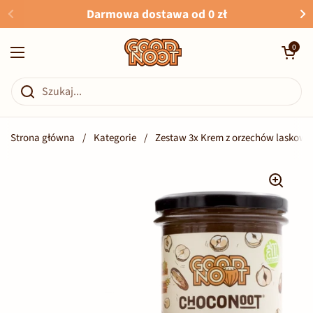
Przejdź do zawartości
Darmowa dostawa od 0 zł
Otwórz kosz
0
Otwórz menu
Strona główna
/
Kategorie
/
Zestaw 3x Krem z orzechów laskow