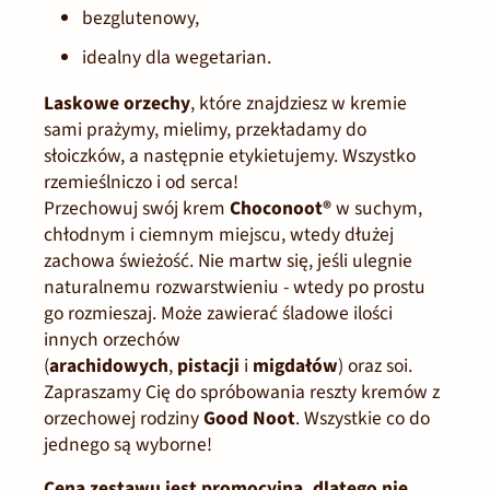
bezglutenowy,
idealny dla wegetarian.
Laskowe orzechy
, które znajdziesz w kremie
sami prażymy, mielimy, przekładamy do
słoiczków, a następnie etykietujemy. Wszystko
rzemieślniczo i od serca!
Przechowuj swój krem
Choconoot®
w suchym,
chłodnym i ciemnym miejscu, wtedy dłużej
zachowa świeżość. Nie martw się, jeśli ulegnie
naturalnemu rozwarstwieniu - wtedy po prostu
go rozmieszaj. Może zawierać śladowe ilości
innych orzechów
(
arachidowych
,
pistacji
i
migdałów
) oraz soi.
Zapraszamy Cię do spróbowania reszty kremów z
orzechowej rodziny
Good Noot
. Wszystkie co do
jednego są wyborne!
Cena zestawu jest promocyjna, dlatego nie