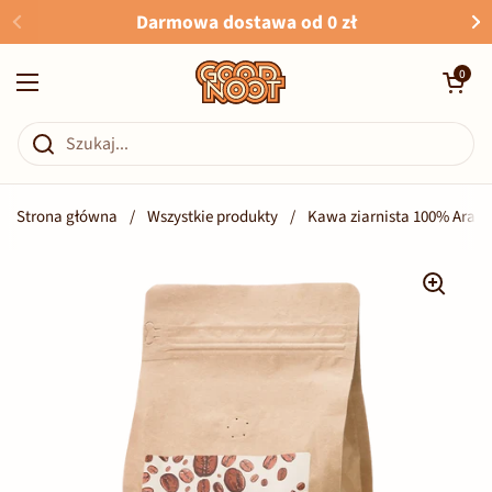
Przejdź do zawartości
Darmowa dostawa od 0 zł
Otwórz kosz
0
Otwórz menu
Strona główna
/
Wszystkie produkty
/
Kawa ziarnista 100% Arabi