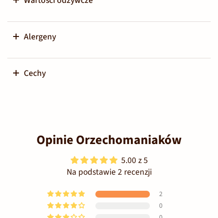
Wartości odżywcze
Alergeny
Cechy
Opinie Orzechomaniaków
5.00 z 5
Na podstawie 2 recenzji
2
0
0