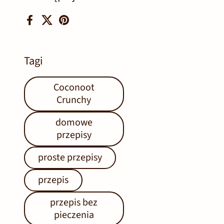
Facebook
X (Twitter)
Pinterest
Tagi
Coconoot
Crunchy
domowe
przepisy
proste przepisy
przepis
przepis bez
pieczenia