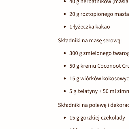
40 g herbatników (maśla
20 g roztopionego masła
1 łyżeczka kakao
Składniki na masę serową:
300 g zmielonego twarog
50 g
kremu Coconoot Cr
15 g wiórków kokosowy
5 g żelatyny + 50 ml zim
Składniki na polewę i dekorac
15 g gorzkiej czekolady