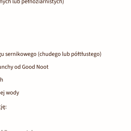
nych lub pełnoziarnistych)
u sernikowego (chudego lub półtłustego)
unchy od Good Noot
ch
nej wody
ję: