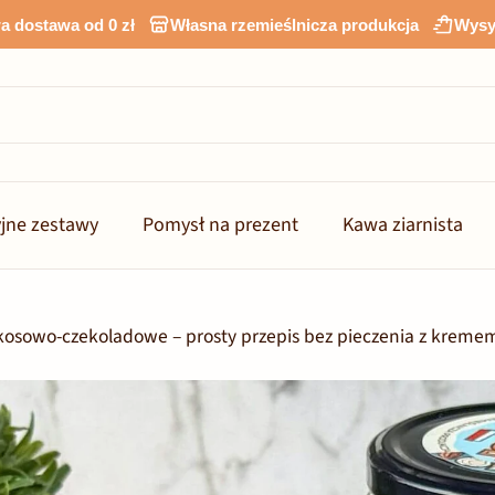
 dostawa od 0 zł
Własna rzemieślnicza produkcja
Wysy
jne zestawy
Pomysł na prezent
Kawa ziarnista
kokosowo-czekoladowe – prosty przepis bez pieczenia z kre