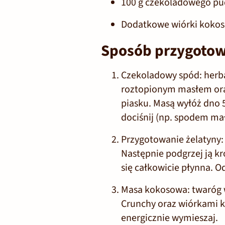
100 g czekoladowego pu
Dodatkowe wiórki kokos
Sposób przygotow
Czekoladowy spód:
herba
roztopionym masłem ora
piasku. Masą wyłóż dno 
dociśnij (np. spodem mał
Przygotowanie żelatyny:
Następnie podgrzej ją kr
się całkowicie płynna. O
Masa kokosowa:
twaróg 
Crunchy
oraz wiórkami k
energicznie wymieszaj.