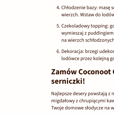
Chłodzenie bazy:
masę s
wierzch. Wstaw do lodów
Czekoladowy topping:
go
wymieszaj z puddingiem
na wierzch schłodzonych
Dekoracja:
brzegi udekor
lodówce przez kolejną g
Zamów Coconoot C
serniczki!
Najlepsze desery powstają z 
migdałowy z chrupiącymi kaw
Twoje domowe słodycze na w