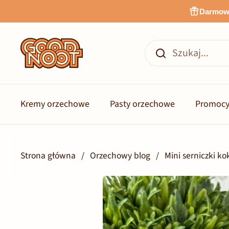
Przejdź do zawartości
Darmowa
Kremy orzechowe
Pasty orzechowe
Promocy
Strona główna
/
Orzechowy blog
/
Mini serniczki 