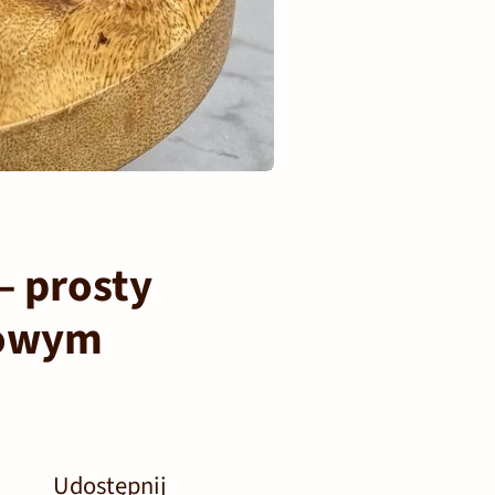
– prosty
sowym
Udostępnij