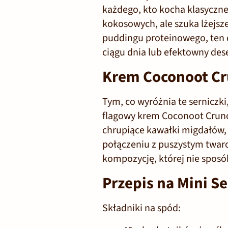
każdego, kto kocha klasyczn
kokosowych, ale szuka lżejsze
puddingu proteinowego, ten de
ciągu dnia lub efektowny dese
Krem Coconoot Cr
Tym, co wyróżnia te serniczki
flagowy
krem Coconoot Crun
chrupiące kawałki migdałów, 
połączeniu z puszystym twar
kompozycję, której nie sposób
Przepis na Mini S
Składniki na spód: