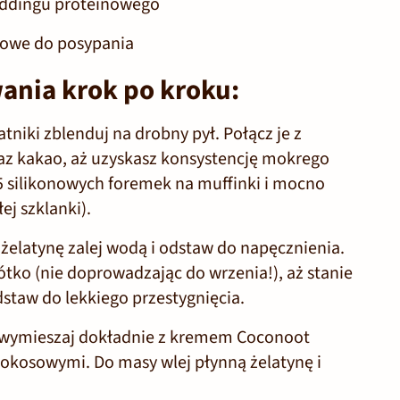
ddingu proteinowego
owe do posypania
ania krok po kroku:
tniki zblenduj na drobny pył. Połącz je z
z kakao, aż uzyskasz konsystencję mokrego
5 silikonowych foremek na muffinki i mocno
ej szklanki).
żelatynę zalej wodą i odstaw do napęcznienia.
ótko (nie doprowadzając do wrzenia!), aż stanie
dstaw do lekkiego przestygnięcia.
wymieszaj dokładnie z
kremem Coconoot
okosowymi. Do masy wlej płynną żelatynę i