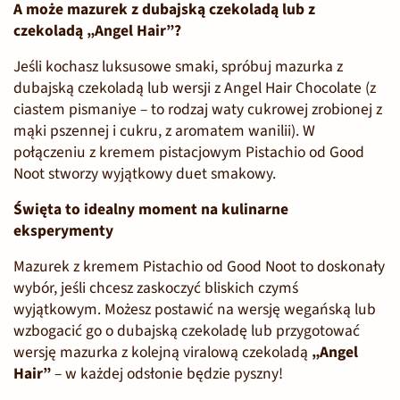
A może mazurek z dubajską czekoladą lub z
czekoladą
„Angel Hair”?
Jeśli kochasz luksusowe smaki, spróbuj mazurka z
dubajską czekoladą lub wersji z Angel Hair Chocolate (z
ciastem
pismaniye – to rodzaj waty cukrowej zrobionej z
mąki pszennej i cukru, z aromatem wanilii).
W
połączeniu z kremem pistacjowym Pistachio od Good
Noot stworzy wyjątkowy duet smakowy.
Święta to idealny moment na kulinarne
eksperymenty
Mazurek z kremem Pistachio od Good Noot to doskonały
wybór, jeśli chcesz zaskoczyć bliskich czymś
wyjątkowym. Możesz postawić na wersję wegańską lub
wzbogacić go o dubajską czekoladę lub przygotować
wersję mazurka z kolejną viralową czekoladą
„Angel
Hair”
– w każdej odsłonie będzie pyszny!