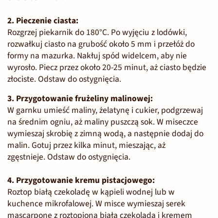
2. Pieczenie ciasta:
Rozgrzej piekarnik do 180°C.
Po wyjęciu z lodówki,
rozwałkuj ciasto na grubość około 5 mm i przełóż do
formy na mazurka. Nakłuj spód widelcem, aby nie
wyrosło.
Piecz przez około 20-25 minut, aż ciasto będzie
złociste. Odstaw do ostygnięcia.
3. Przygotowanie frużeliny malinowej:
W garnku umieść maliny, żelatynę i cukier, podgrzewaj
na średnim ogniu, aż maliny puszczą sok. W miseczce
wymieszaj skrobię z zimną wodą, a następnie dodaj do
malin. Gotuj przez kilka minut, mieszając, aż
zgęstnieje. Odstaw do ostygnięcia.
4. Przygotowanie kremu pistacjowego:
Roztop białą czekoladę w kąpieli wodnej lub w
kuchence mikrofalowej. W misce wymieszaj serek
mascarpone z roztopioną białą czekoladą i
kremem