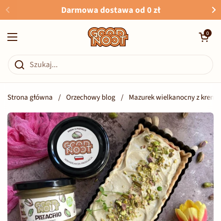
Przejdź do zawartości
Darmowa dostawa od 0 zł
Otwórz kosz
0
Otwórz menu
Strona główna
/
Orzechowy blog
/
Mazurek wielkanocny z kreme