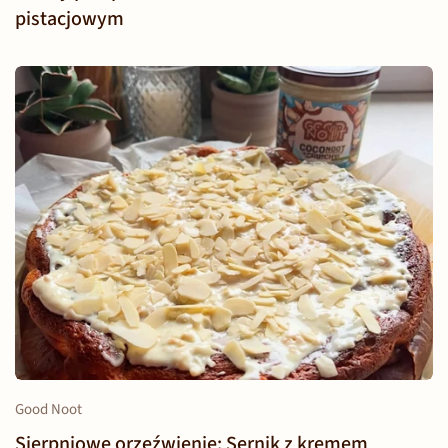
pistacjowym
Good Noot
Sierpniowe orzeźwienie: Sernik z kremem